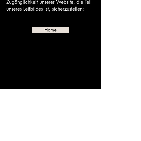
Zugänglichkeit unserer Website, die Teil
unseres Leitbildes ist, sicherzustellen:​​
Home
MusicLife e.V.
+49 (0) 173 8429966
musiclife2025 (at) web.de
Impressum
Datenschutzerklärung
Barrierefreiheitserklärung