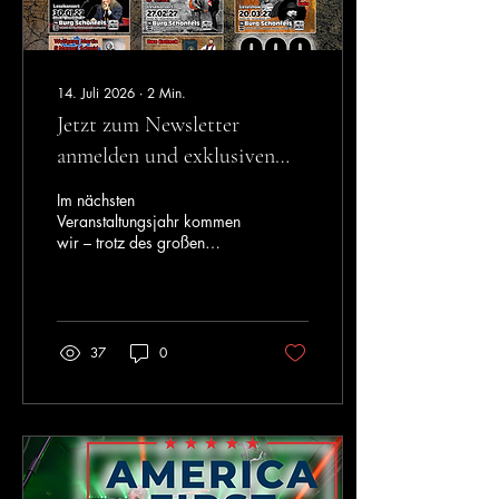
14. Juli 2026
∙
2
Min.
Jetzt zum Newsletter
anmelden und exklusiven
Vorverkauf sichern
Im nächsten
Veranstaltungsjahr kommen
wir – trotz des großen
ehrenamtlichen
Engagements unseres Teams
– aufgrund steigender
Produktions- und
Künstlerkosten nicht um eine
37
0
moderate Anpassung
unserer Ticketpreise herum.
Umso mehr ist es uns
wichtig, unseren treuen
Besucherinnen und
Besuchern einen besonderen
Mehrwert zu bieten.