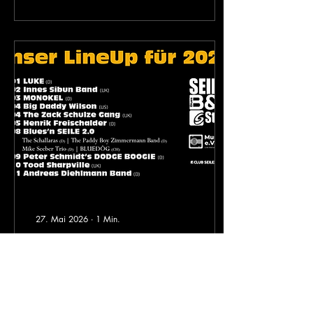
unverzichtbar: Transparenz
und Verlässlichkeit. Zum
Glück verlaufen die meisten
Kontakte positiv,
professionell und
respektvoll. Gerade in einer
Zeit, in der Verlässlichkeit
keine Selbstverständlichkeit
mehr ist, sind solche
Begegnungen ein echter
Lichtblick und letztlich...
27. Mai 2026
∙
1
Min.
Das 27er LineUp auf SEILES
BLUES & ROCK STAGE
steht
Die Planung lief seit
Monaten, zahllose
Gespräche mit Künstlern und