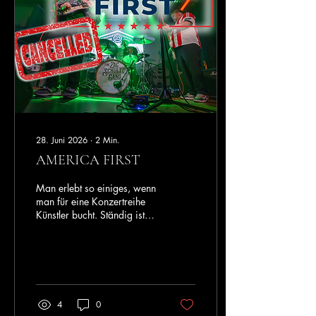
Deshalb erhalten
Abonnentinnen und
Abonnenten unseres
Newsletters exklusiven
Zugang zu einem nicht
öffentlichen PRE-SALE für alle
Konzerte der SEILES BLUES
& ROCK STAGE...
28. Juni 2026
∙
2
Min.
AMERICA FIRST
Man erlebt so einiges, wenn
man für eine Konzertreihe
Künstler bucht. Ständig ist
man mit den
unterschiedlichsten
Menschen und Charakteren
im Austausch, sucht
passende Termine und
verhandelt Honorare. Dabei
4
0
sind zwei Dinge