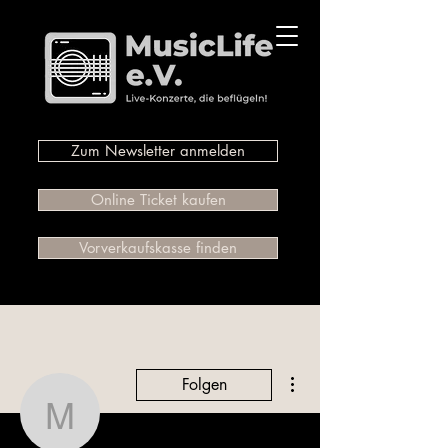
Zum Newsletter anmelden
Online Ticket kaufen
Vorverkaufskasse finden
Weitere Optionen
Folgen
Mirko Dominiak